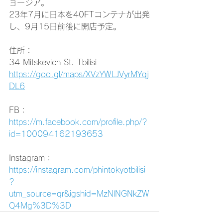
ョージア。
23年7月に日本を40FTコンテナが出発
し、9月15日前後に開店予定。
住所：
34 Mitskevich St. Tbilisi
https://goo.gl/maps/XVzYWLJVyrMYqj
DL6
FB：
https://m.facebook.com/profile.php/?
id=100094162193653
Instagram：
https://instagram.com/phintokyotbilisi
?
utm_source=qr&igshid=MzNlNGNkZW
Q4Mg%3D%3D