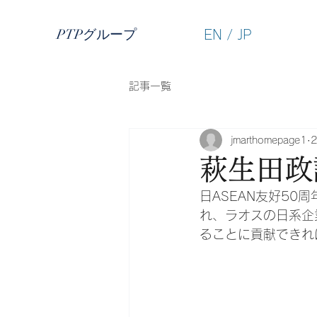
PTPグループ
EN
/
JP
記事一覧
jmarthomepage1
萩生田政
日ASEAN友好5
れ、ラオスの日系企
ることに貢献できれ