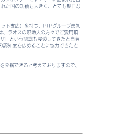
された国の功績も大きく、とても親日な
ナケット支店）を持つ、PTPグループ最初
は、ラオスの現地人の方々でご愛用頂
ザ」という認識も浸透してきたと自負
品の認知度を広めることに協力できたと
ズを発掘できると考えておりますので、