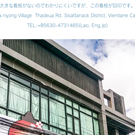
大きな看板がないのでわかりにくいですが、
この看板が目印で
す
nyong Village Thadeua Rd. Sisattanack District, Vientiane Ca
TEL:+85630-4731465(Lao
, Eng,Jp)