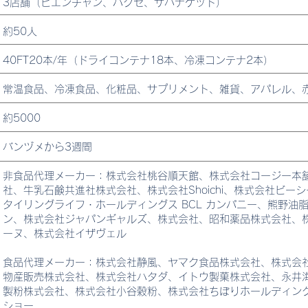
3店舗（ビエンチャン、パクセ、サバナケット）
約50人
40FT20本/年（ドライコンテナ18本、冷凍コンテナ2本）
常温食品、冷凍食品、化粧品、サプリメント、雑貨、アパレル、
約5000
バンヅメから3週間
非食品代理メーカー：株式会社桃谷順天館、株式会社コージー本
社、牛乳石鹸共進社株式会社、株式会社Shoichi、株式会社ビー
タイリングライフ・ホールディングス BCL カンパニー、熊野油
ン、株式会社ジャパンギャルズ、株式会社、昭和薬品株式会社、
ーヌ、株式会社イザヴェル
食品代理メーカー：株式会社静風、ヤマク食品株式会社、株式会
物産販売株式会社、株式会社ハタダ、イトウ製菓株式会社、永井
製粉株式会社、株式会社小谷穀粉、株式会社ちぼりホールディング
ショー