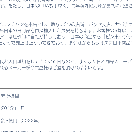
す。ただし、日本のODAも手厚く、青年海外協力隊が最初に派遣
オスは、首都ビエンチャンを本店とし、地方に2つの店舗（パクセ支店、サバ
ら日本の日用品を直接輸入した歴史を持ちます。お客様の9割以上
アーは圧倒的に自社が持っており、日本の商品なら「ピン東京プラ
肩上がりで売上は上がってきており、多少ながらもラオスに日本商
成長と人口増加をしてきている国なので、まだまだ日本商品のニー
れるメーカー様や問屋様はご連絡頂ければ幸いです。
守野雄揮
2015年1月
約3億円（2022年）