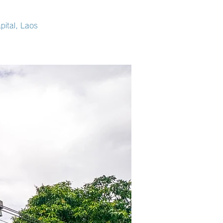
。
pital, Laos